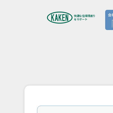
快適な住環境創り
をサポート
代表
企
会
事
主
主
ア