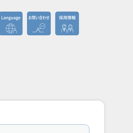
mpany profile
陽家研建築製品
有限公司
（CHINA）
SEED CAMBODIA
CO.,LTD
CAMBODIA）
XEED VIETNAM
CO.,LTD
（VIETNAM）