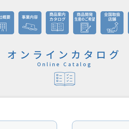
あいさつ
扉関連機器事業
オンラインカタログ
ODM・OEM
Co
生産について
業理念
防犯機器事業
商品取扱説明書
莱
オンラインカタログ
生産の流れ
社情報
ODM・OEM
純正戸車
生産事業
ODM・OEM
沿革
戸車対応表
Online Catalog
生産に関するご質問
HOU
医療衛生事業
業内容
販売終了製品の
（
ご案内
要取引先
NE
要製品
クセス