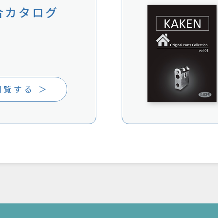
合カタログ
閲覧する ＞