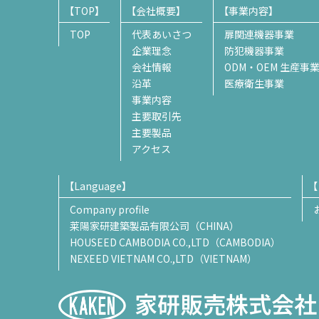
TOP
会社概要
事業内容
TOP
代表あいさつ
扉関連機器事業
企業理念
防犯機器事業
会社情報
ODM・OEM 生産事
沿革
医療衛生事業
事業内容
主要取引先
主要製品
アクセス
Language
Company profile
莱陽家研建築製品有限公司（CHINA）
HOUSEED CAMBODIA CO.,LTD（CAMBODIA）
NEXEED VIETNAM CO.,LTD（VIETNAM）
家研販売株式会社