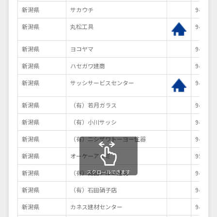
新潟県
サカウチ
940-00
新潟県
丸松工具
940-08
新潟県
ヨコヤマ
940-21
新潟県
ハセガワ建商
940-00
新潟県
サッシサービスセンター
940-00
新潟県
（有）若月ガラス
940-11
新潟県
（有）小川サッシ
940-00
新潟県
（有）ニシザワトーヨー住器
940-20
新潟県
オーケーアルミ
958-08
スクロールできます
新潟県
（有）高田アルミ建材
943-08
新潟県
（有）石田硝子店
942-00
新潟県
カネス建材センター
948-00