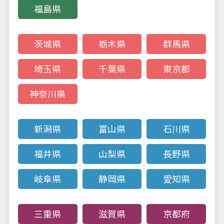
福島県
ODM・OEM
生産について
生産の流れ
茨城県
栃木県
群馬県
ODM・OEM
生産に関するご質問
埼玉県
千葉県
東京都
全国取扱店舗
神奈川県
Language
Company profile
新潟県
富山県
石川県
莱陽家研建築製品
有限公司
福井県
山梨県
長野県
（CHINA）
HOUSEED CAMBODIA
岐阜県
静岡県
愛知県
CO.,LTD
（CAMBODIA）
NEXEED VIETNAM
三重県
滋賀県
京都府
CO.,LTD
（VIETNAM）