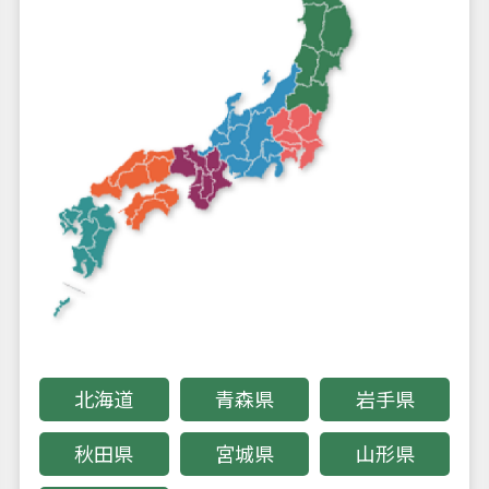
事業内容
扉関連機器事業
防犯機器事業
ODM・OEM
生産事業
医療衛生事業
商品案内カタログ
オンラインカタログ
商品取扱説明書
純正戸車
北海道
青森県
岩手県
戸車対応表
販売終了製品の
ご案内
秋田県
宮城県
山形県
商品開発・生産のご希望