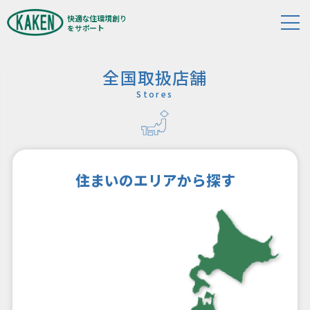
快適な住環境創り
をサポート
TOP
全国取扱店舗
会社概要
Stores
代表あいさつ
企業理念
会社情報
住まいのエリアから探す
沿革
事業内容
主要取引先
主要製品
アクセス