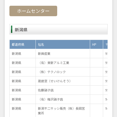
ホームセンター
新潟県
都道府県
社名
HP
〒
新潟県
新興産業
953-01
新潟県
（有）東新アルミ工業
950-08
新潟県
（株）テクノロック
950-09
新潟県
晟建窓（せいけんそう）
950-11
新潟県
佐藤硝子店
950-21
新潟県
（有）梅沢硝子店
940-08
新潟県
新潟不二サッシ販売（株）長岡営
940-08
業所