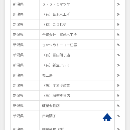
新潟県
Ｓ・Ｓ・Ｃマツヤ
949-84
新潟県
（有）若木木工所
949-74
新潟県
（有）こうじや
946-00
新潟県
合資会社 富所木工所
949-74
新潟県
さかつめトーヨー住器
946-00
新潟県
（有）富由硝子店
949-66
新潟県
（有）新生アルミ
949-66
新潟県
参工房
949-63
新潟県
（株）オオギ産業
949-71
新潟県
（株）樋熊建具店
948-00
新潟県
碇屋金物店
949-84
新潟県
目崎硝子
947-00
新潟県
柳屋金物（株）
947-00