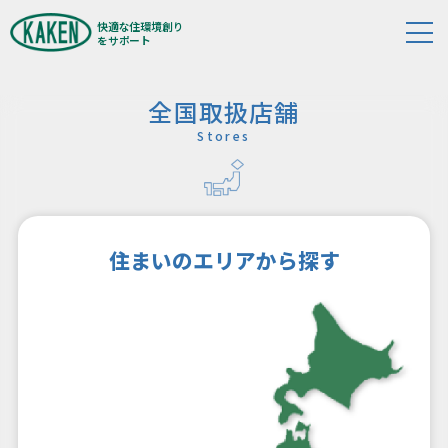
快適な住環境創り
をサポート
TOP
全国取扱店舗
会社概要
Stores
代表あいさつ
企業理念
会社情報
住まいのエリアから探す
沿革
事業内容
主要取引先
主要製品
アクセス