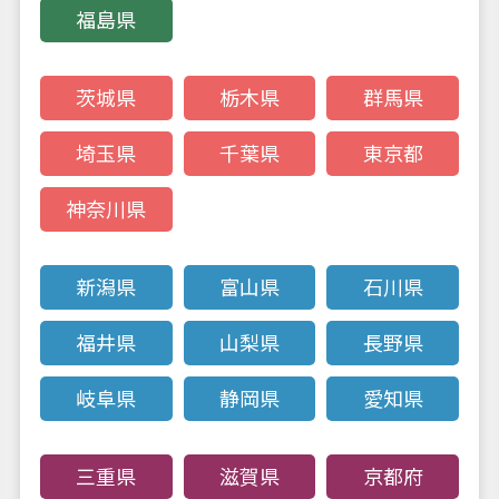
福島県
ODM・OEM
生産について
生産の流れ
茨城県
栃木県
群馬県
ODM・OEM
生産に関するご質問
埼玉県
千葉県
東京都
全国取扱店舗
神奈川県
Language
Company profile
新潟県
富山県
石川県
莱陽家研建築製品
有限公司
福井県
山梨県
長野県
（CHINA）
HOUSEED CAMBODIA
岐阜県
静岡県
愛知県
CO.,LTD
（CAMBODIA）
NEXEED VIETNAM
三重県
滋賀県
京都府
CO.,LTD
（VIETNAM）