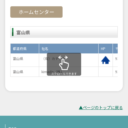
ホームセンター
富山県
都道府県
社名
HP
〒
富山県
（有）カナシチ
935-00
富山県
kimado（株）
930-08
スクロールできます
▲ページのトップに戻る